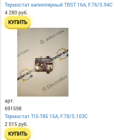
Термостат капиллярный TBST 16А, F.76/S.94С
4 280 руб.
КУПИТЬ
арт.
691598
Термостат TIS-T85 15А, F.78/S.103С
2 015 руб.
КУПИТЬ