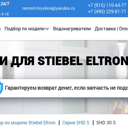
к
24/7
+7 (915) 110-44-77
remont-boylera@yandex.ru
+7 (495) 229-81-71
с 9-18
и
Подбор по модели
Водонагреватели
Доставка | Опл
 ДЛЯ STIEBEL ELTRON
Гарантируем возврат денег, если запчасть не под
р по модели Stiebel Eltron
Серия SHD S
SHD 30 S