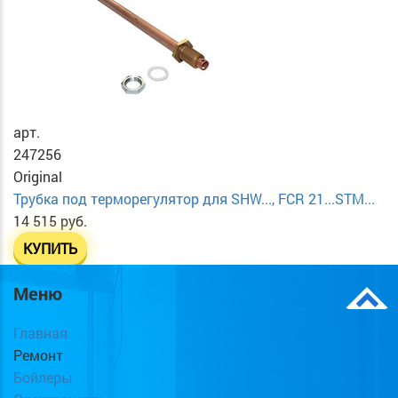
арт.
247256
Original
Трубка под терморегулятор для SHW..., FCR 21...STM...
14 515 руб.
КУПИТЬ
Меню
Главная
Ремонт
Бойлеры