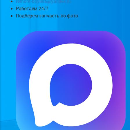
remont-boylera@yandex.ru
Работаем 24/7
Подберем запчасть по фото