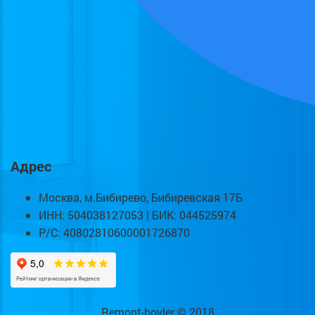
Адрес
Москва, м.Бибирево, Бибиревская 17Б
ИНН: 504038127053 | БИК: 044525974
Р/С: 40802810600001726870
Remont-boyler © 2018