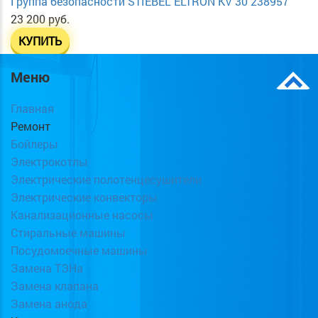
Группа безопасности STIEBEL ELTRON KV 30 238957
23 200 руб.
КУПИТЬ
Меню
Главная
Ремонт
Бойлеры
Электрокотлы
Электрические полотенцесушители
Электрические конвекторы
Канализационные насосы
Стиральные машины
Посудомоечные машины
Замена ТЭНа
Замена клапана
Замена анода