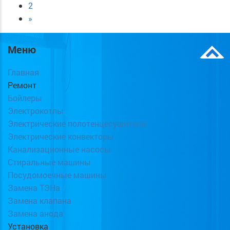
2
»
Меню
Главная
Ремонт
Бойлеры
Электрокотлы
Электрические полотенцесушители
Электрические конвекторы
Канализационные насосы
Стиральные машины
Посудомоечные машины
Замена ТЭНа
Замена клапана
Замена анода
Установка