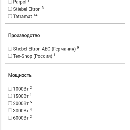
3
Parpol
3
Stiebel Eltron
14
Tatramat
Производство
9
Stiebel Eltron AEG (Германия)
1
Ten-Shop (Россия)
Мощность
2
1000Вт
1
1500Вт
5
2000Вт
4
3000Вт
2
6000Вт