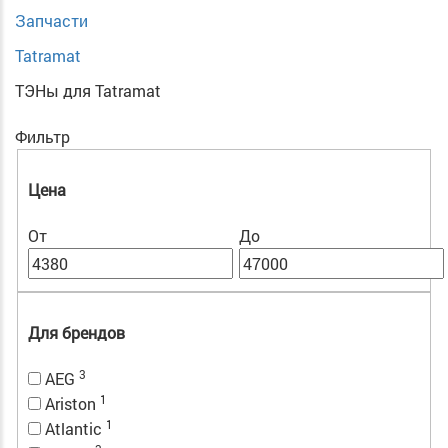
Запчасти
Tatramat
ТЭНы для Tatramat
Фильтр
Цена
От
До
Для брендов
3
AEG
1
Ariston
1
Atlantic