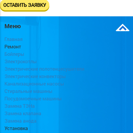
Меню
Главная
Ремонт
Бойлеры
Электрокотлы
Электрические полотенцесушители
Электрические конвекторы
Канализационные насосы
Стиральные машины
Посудомоечные машины
Замена ТЭНа
Замена клапана
Замена анода
Установка