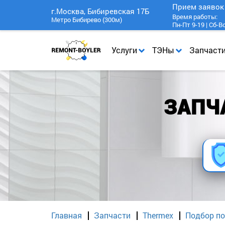
Прием заяво
г.Москва, Бибиревская 17Б
Время работы:
Метро Бибирево (300м)
Пн-Пт 9-19 | Сб-В
Услуги
ТЭНы
Запчаст
ЗАПЧА
Главная
Запчасти
Thermex
Подбор по