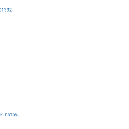
401332
. патру...