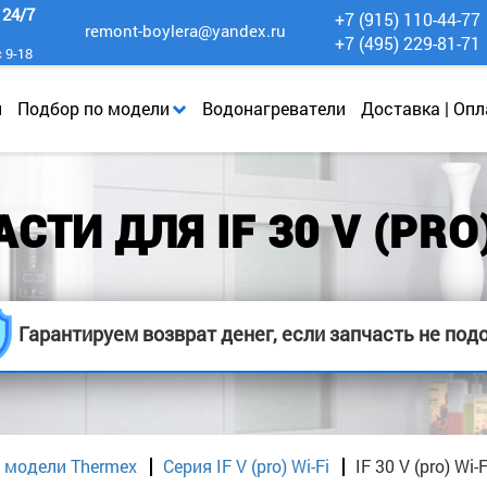
к
24/7
+7 (915) 110-44-77
remont-boylera@yandex.ru
+7 (495) 229-81-71
с 9-18
и
Подбор по модели
Водонагреватели
Доставка | Опл
СТИ ДЛЯ IF 30 V (PRO)
Гарантируем возврат денег, если запчасть не под
 модели Thermex
Cерия IF V (pro) Wi-Fi
IF 30 V (pro) Wi-F