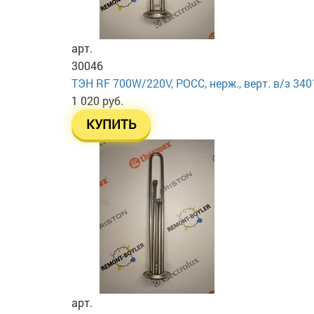
арт.
30046
ТЭН RF 700W/220V, РОСС, нерж., верт. в/з 34
1 020 руб.
КУПИТЬ
арт.