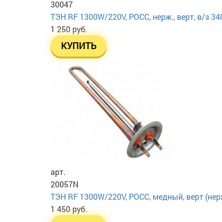
30047
ТЭН RF 1300W/220V, РОСС, нерж., верт, в/з 3
1 250 руб.
КУПИТЬ
арт.
20057N
ТЭН RF 1300W/220V, РОСС, медный, верт (нерж
1 450 руб.