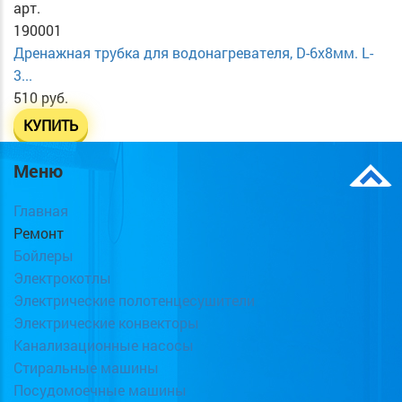
арт.
190001
Дренажная трубка для водонагревателя, D-6х8мм. L-
3...
510 руб.
КУПИТЬ
Меню
Главная
Ремонт
Бойлеры
Электрокотлы
Электрические полотенцесушители
Электрические конвекторы
Канализационные насосы
Стиральные машины
Посудомоечные машины