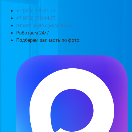
+7 (495) 229-81-71
+7 (915) 110-44-77
remont-boylera@yandex.ru
Работаем 24/7
Подберем запчасть по фото