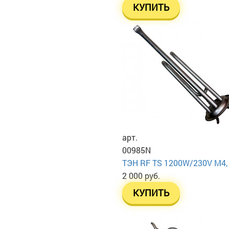
КУПИТЬ
арт.
00985N
ТЭН RF TS 1200W/230V М4, н
2 000 руб.
КУПИТЬ