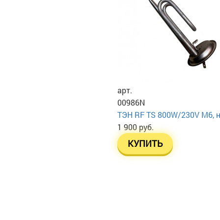
арт.
00986N
ТЭН RF TS 800W/230V М6, не
1 900 руб.
КУПИТЬ