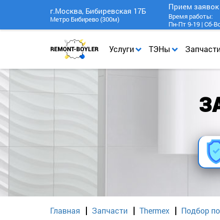
Прием заяво
г.Москва, Бибиревская 17Б
Время работы:
Метро Бибирево (300м)
Пн-Пт 9-19 | Сб-В
Услуги
ТЭНы
Запчаст
З
Главная
Запчасти
Thermex
Подбор по