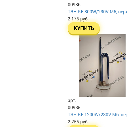
00986
ТЭН RF 800W/230V М6, нерж
2 175 руб.
КУПИТЬ
арт.
00985
ТЭН RF 1200W/230V М6, нер
2 255 руб.