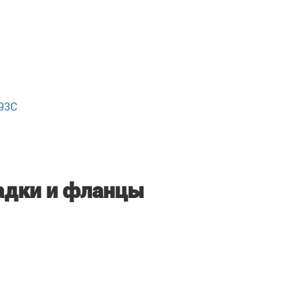
93С
адки и фланцы