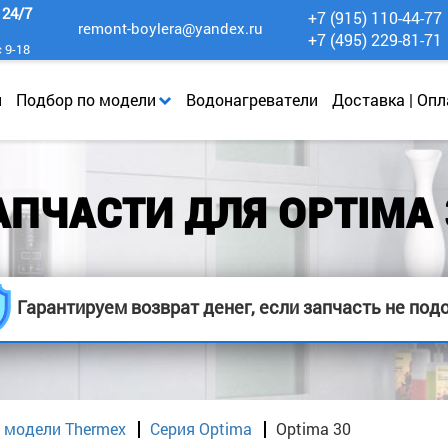
к
24/7
+7 (915) 110-44-77
remont-boylera@yandex.ru
+7 (495) 229-81-71
с 9-18
и
Подбор по модели
Водонагреватели
Доставка | Опл
АПЧАСТИ ДЛЯ OPTIMA 
Гарантируем возврат денег, если запчасть не под
 модели Thermex
Серия Optima
Optima 30