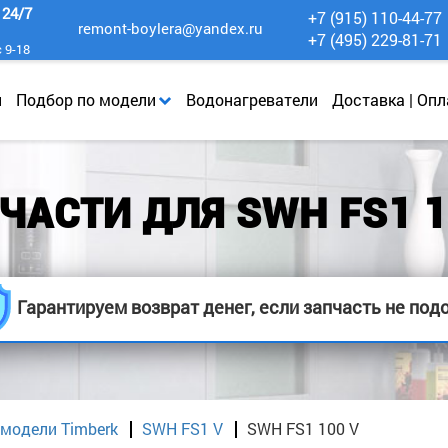
к
24/7
+7 (915) 110-44-77
remont-boylera@yandex.ru
+7 (495) 229-81-71
с 9-18
и
Подбор по модели
Водонагреватели
Доставка | Опл
ЧАСТИ ДЛЯ SWH FS1 1
Гарантируем возврат денег, если запчасть не под
 модели Timberk
SWH FS1 V
SWH FS1 100 V