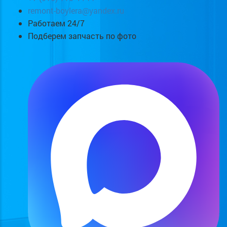
remont-boylera@yandex.ru
Работаем 24/7
Подберем запчасть по фото