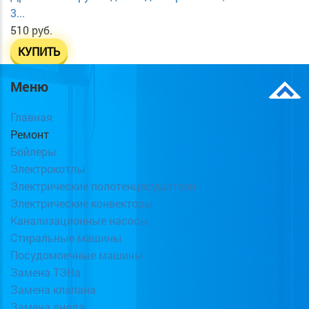
3...
510 руб.
КУПИТЬ
Меню
Главная
Ремонт
Бойлеры
Электрокотлы
Электрические полотенцесушители
Электрические конвекторы
Канализационные насосы
Стиральные машины
Посудомоечные машины
Замена ТЭНа
Замена клапана
Замена анода