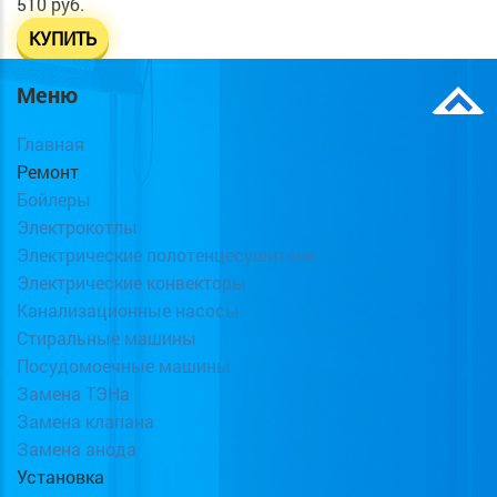
510 руб.
КУПИТЬ
Меню
Главная
Ремонт
Бойлеры
Электрокотлы
Электрические полотенцесушители
Электрические конвекторы
Канализационные насосы
Стиральные машины
Посудомоечные машины
Замена ТЭНа
Замена клапана
Замена анода
Установка