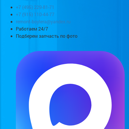
+7 (495) 229-81-71
+7 (915) 110-44-77
remont-boylera@yandex.ru
Работаем 24/7
Подберем запчасть по фото