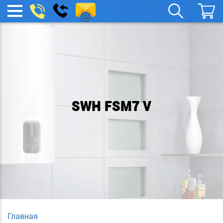
remont-
Заказать
МЕНЮ
звонок
boylera@yandex.ru
SWH FSM7 V
Главная