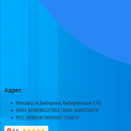
Адрес
Москва, м.Бибирево, Бибиревская 17Б
ИНН: 504038127053 | БИК: 044525974
Р/С: 40802810600001726870