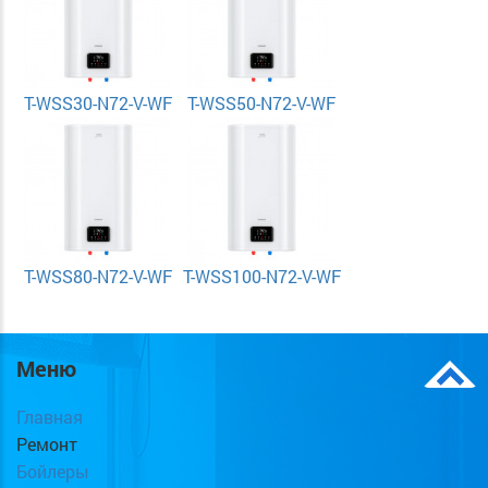
T-WSS30-N72-V-WF
T-WSS50-N72-V-WF
T-WSS80-N72-V-WF
T-WSS100-N72-V-WF
Меню
Главная
Ремонт
Бойлеры