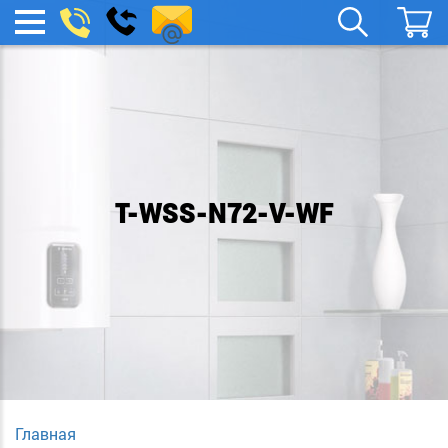
remont-
Заказать
МЕНЮ
звонок
boylera@yandex.ru
T-WSS-N72-V-WF
Главная