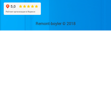
Remont-boyler © 2018