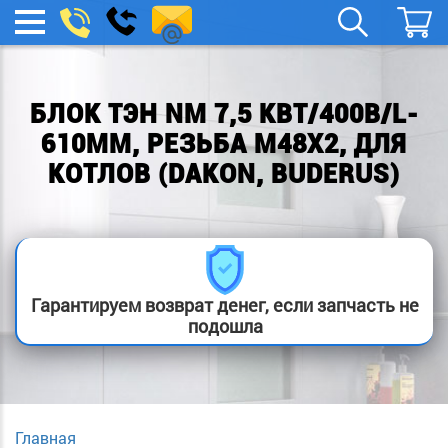
remont-
Заказать
МЕНЮ
звонок
boylera@yandex.ru
БЛОК ТЭН NM 7,5 КВТ/400В/L-
610ММ, РЕЗЬБА М48Х2, ДЛЯ
КОТЛОВ (DAKON, BUDERUS)
Гарантируем возврат денег, если запчасть не
подошла
Главная