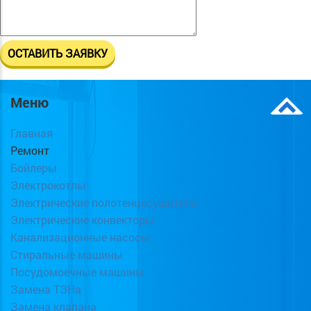
Меню
Главная
Ремонт
Бойлеры
Электрокотлы
Электрические полотенцесушители
Электрические конвекторы
Канализационные насосы
Стиральные машины
Посудомоечные машины
Замена ТЭНа
Замена клапана