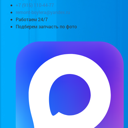
+7 (915) 110-44-77
remont-boylera@yandex.ru
Работаем 24/7
Подберем запчасть по фото