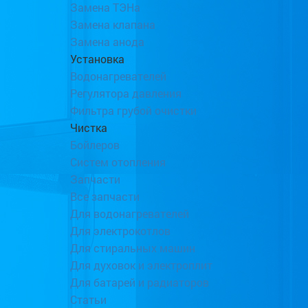
Замена ТЭНа
Замена клапана
Замена анода
Установка
Водонагревателей
Регулятора давления
Фильтра грубой очистки
Чистка
Бойлеров
Систем отопления
Запчасти
Все запчасти
Для водонагревателей
Для электрокотлов
Для стиральных машин
Для духовок и электроплит
Для батарей и радиаторов
Статьи