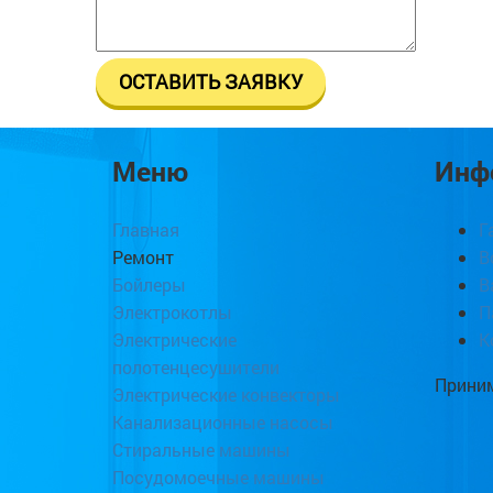
Меню
Инф
Главная
Г
Ремонт
В
Бойлеры
В
Электрокотлы
П
Электрические
К
полотенцесушители
Приним
Электрические конвекторы
Канализационные насосы
Стиральные машины
Посудомоечные машины