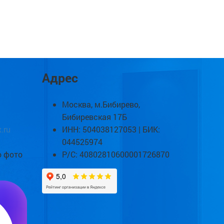
Адрес
Москва, м.Бибирево,
Бибиревская 17Б
.ru
ИНН: 504038127053 | БИК:
044525974
о фото
Р/С: 40802810600001726870