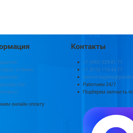
ормация
Контакты
арантия
+7 (495) 229-81-71
озврат и обмен
+7 (915) 110-44-77
акансии
remont-boylera@yandex
артнёрство
Работаем 24/7
онтакты
Подберем запчасть п
аем онлайн оплату