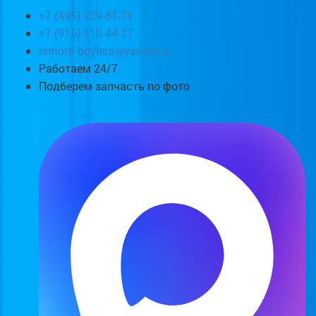
+7 (495) 229-81-71
+7 (915) 110-44-77
remont-boylera@yandex.ru
Работаем 24/7
Подберем запчасть по фото