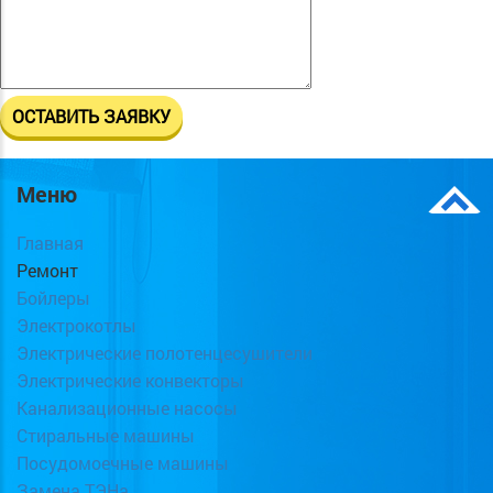
Меню
Главная
Ремонт
Бойлеры
Электрокотлы
Электрические полотенцесушители
Электрические конвекторы
Канализационные насосы
Стиральные машины
Посудомоечные машины
Замена ТЭНа