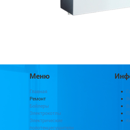
Меню
Инф
Главная
Г
Ремонт
В
Бойлеры
В
Электрокотлы
П
Электрические
К
полотенцесушители