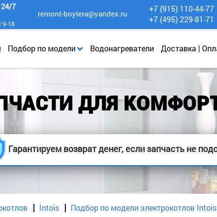
к
24/7
+7 (915) 110-44-77
remont-boylera@yandex.ru
+7 (495) 229-81-71
с 9-18
и
Подбор по модели
Водонагреватели
Доставка | Опл
ПЧАСТИ ДЛЯ КОМФОРТ
Гарантируем возврат денег, если запчасть не под
окотлов
Intois
Подбор по модели электрокотлов Intois