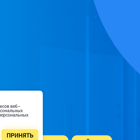
висов веб–
ерсональных
 персональных
ПРИНЯТЬ