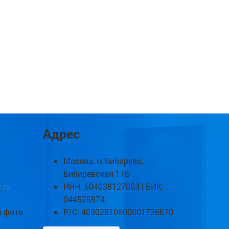
Адрес
Москва, м.Бибирево,
Бибиревская 17Б
.ru
ИНН: 504038127053 | БИК:
044525974
о фото
Р/С: 40802810600001726870