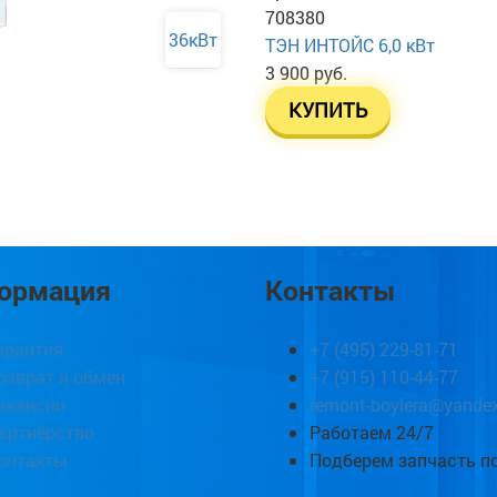
708380
36кВт
ТЭН ИНТОЙС 6,0 кВт
3 900 руб.
КУПИТЬ
ормация
Контакты
арантия
+7 (495) 229-81-71
озврат и обмен
+7 (915) 110-44-77
акансии
remont-boylera@yandex
артнёрство
Работаем 24/7
онтакты
Подберем запчасть п