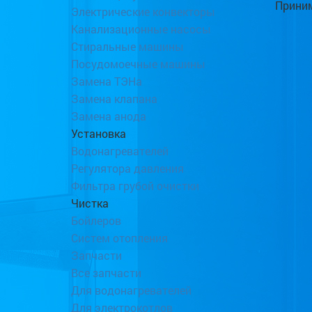
Приним
Электрические конвекторы
Канализационные насосы
Стиральные машины
Посудомоечные машины
Замена ТЭНа
Замена клапана
Замена анода
Установка
Водонагревателей
Регулятора давления
Фильтра грубой очистки
Чистка
Бойлеров
Систем отопления
Запчасти
Все запчасти
Для водонагревателей
Для электрокотлов