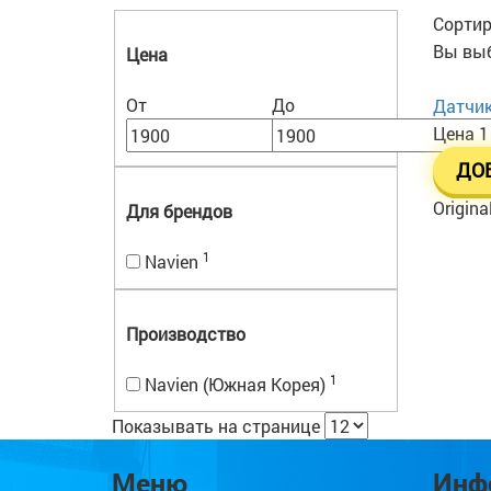
Сортир
Вы выб
Цена
От
До
Датчик
Цена
1
ДО
Origina
Для брендов
1
Navien
Производство
1
Navien (Южная Корея)
Показывать на странице
Меню
Инф