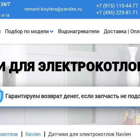
к
24/7
+7 (915) 110-44-77
remont-boylera@yandex.ru
+7 (495) 229-81-71
с 9-18
и
Подбор по модели
Водонагреватели
Доставка | Опл
И ДЛЯ ЭЛЕКТРОКОТЛОВ
Гарантируем возврат денег, если запчасть не под
окотлов
Navien
Датчики для электрокотлов Navien