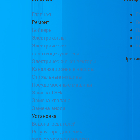
Главная
Г
Ремонт
В
Бойлеры
В
Электрокотлы
П
Электрические
К
полотенцесушители
Приним
Электрические конвекторы
Канализационные насосы
Стиральные машины
Посудомоечные машины
Замена ТЭНа
Замена клапана
Замена анода
Установка
Водонагревателей
Регулятора давления
Фильтра грубой очистки