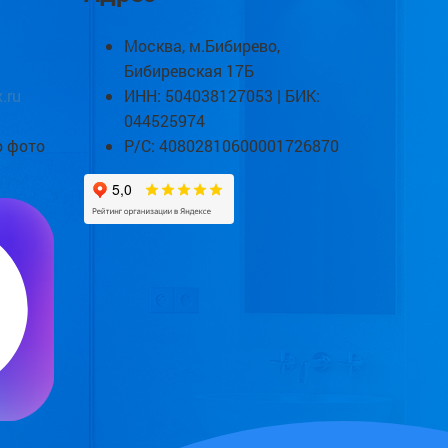
Москва, м.Бибирево,
Бибиревская 17Б
.ru
ИНН: 504038127053 | БИК:
044525974
о фото
Р/С: 40802810600001726870