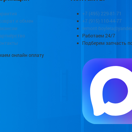
арантия
+7 (495) 229-81-71
озврат и обмен
+7 (915) 110-44-77
акансии
remont-boylera@yandex
артнёрство
Работаем 24/7
онтакты
Подберем запчасть п
аем онлайн оплату