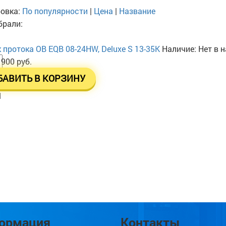
овка:
По популярности
|
Цена
|
Название
рали:
 протока ОВ EQB 08-24HW, Deluxe S 13-35K
Наличие:
Нет в 
 900 руб.
БАВИТЬ В КОРЗИНУ
l
ормация
Контакты