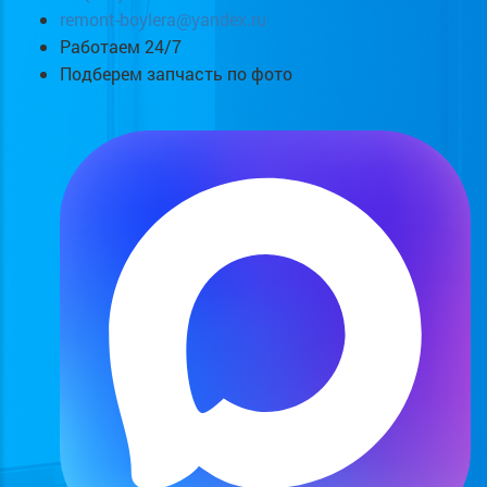
remont-boylera@yandex.ru
Работаем 24/7
Подберем запчасть по фото