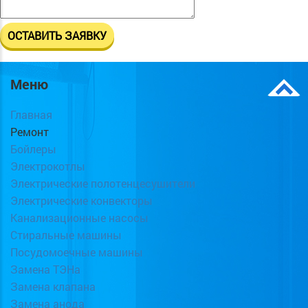
Меню
Главная
Ремонт
Бойлеры
Электрокотлы
Электрические полотенцесушители
Электрические конвекторы
Канализационные насосы
Стиральные машины
Посудомоечные машины
Замена ТЭНа
Замена клапана
Замена анода