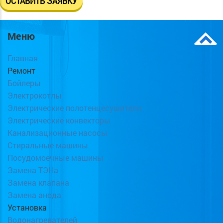
Меню
Главная
Ремонт
Бойлеры
Электрокотлы
Электрические полотенцесушители
Электрические конвекторы
Канализационные насосы
Стиральные машины
Посудомоечные машины
Замена ТЭНа
Замена клапана
Замена анода
Установка
Водонагревателей