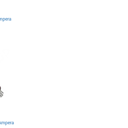
Ampera
 Ampera