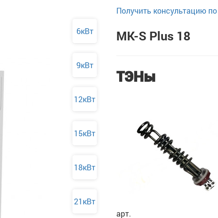
Получить консультацию по 
6кВт
MK-S Plus 18
9кВт
ТЭНы
12кВт
15кВт
18кВт
21кВт
арт.