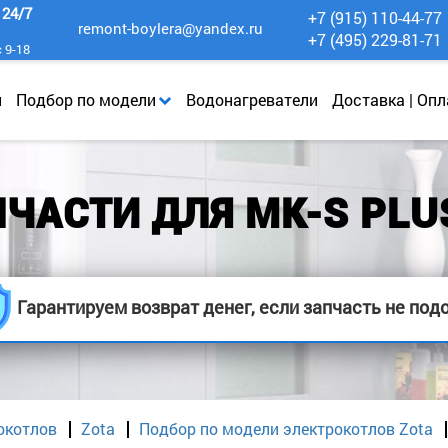
к
24/7
+7 (915) 110-44-77
remont-boylera@yandex.ru
+7 (495) 229-81-71
с 9-18
и
Подбор по модели
Водонагреватели
Доставка | Опл
ЧАСТИ ДЛЯ MK-S PLU
Гарантируем возврат денег, если запчасть не под
окотлов
Zota
Подбор по модели электрокотлов Zota