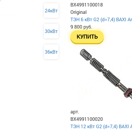
BX4991100018
24кВт
Original
ТЭН 6 кВт G2 (d=7,4) BAXI 
9 800 руб.
30кВт
КУПИТЬ
36кВт
арт.
BX4991100020
ТЭН 12 кВт G2 (d=7,4) BAXI