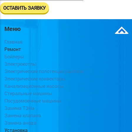
Меню
Главная
Ремонт
Бойлеры
Электрокотлы
Электрические полотенцесушители
Электрические конвекторы
Канализационные насосы
Стиральные машины
Посудомоечные машины
Замена ТЭНа
Замена клапана
Замена анода
Установка